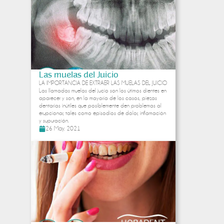
Las muelas del Juicio
LA IMPORTANCIA DE EXTRAER LAS MUELAS DEL JUICIO
Las llamadas muelas del jucio son los útimos dientes en
aparecer y son, en la mayoría de los casos, piezas
dentarias inútiles que posiblemente den problemas al
erupcionar, tales como episodios de dolor, inflamación
y supuración.
26 May. 2021