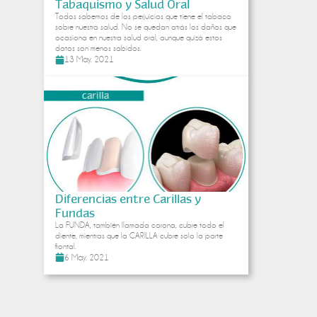
Tabaquismo y Salud Oral
Todos sabemos de los perjuicios que tiene el tabaco
sobre nuestra salud. No se quedan atrás los daños que
ocasiona en nuestra salud oral, aunque quizá estos
datos son menos sabidos.
13 May. 2021
Diferencias entre Carillas y
Fundas
La FUNDA, también llamada corona, cubre todo el
diente, mientras que la CARILLA cubre solo la parte
frontal.
6 May. 2021