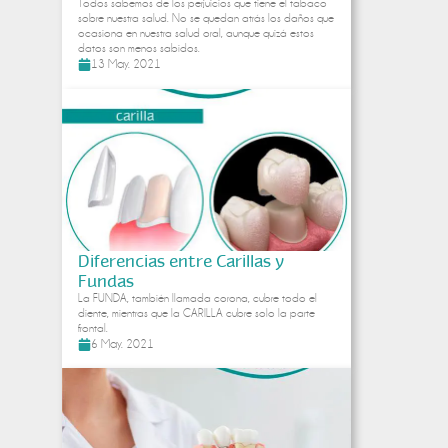
Todos sabemos de los perjuicios que tiene el tabaco
sobre nuestra salud. No se quedan atrás los daños que
ocasiona en nuestra salud oral, aunque quizá estos
datos son menos sabidos.
13 May. 2021
Diferencias entre Carillas y
Fundas
La FUNDA, también llamada corona, cubre todo el
diente, mientras que la CARILLA cubre solo la parte
frontal.
6 May. 2021