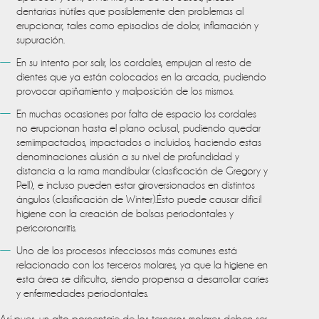
dentarias inútiles que posiblemente den problemas al
erupcionar, tales como episodios de dolor, inflamación y
supuración.
En su intento por salir, los cordales, empujan al resto de
dientes que ya están colocados en la arcada, pudiendo
provocar apiñamiento y malposición de los mismos.
En muchas ocasiones por falta de espacio los cordales
no erupcionan hasta el plano oclusal, pudiendo quedar
semiimpactados, impactados o incluidos, haciendo estas
denominaciones alusión a su nivel de profundidad y
distancia a la rama mandibular (clasificación de Gregory y
Pell), e incluso pueden estar giroversionados en distintos
ángulos (clasificación de Winter).Ésto puede causar difícil
higiene con la creación de bolsas periodontales y
pericoronaritis.
Uno de los procesos infecciosos más comunes está
relacionado con los terceros molares, ya que la higiene en
esta área se dificulta, siendo propensa a desarrollar caries
y enfermedades periodontales.
Así pues, un alto porcentaje de los terceros molares deben ser